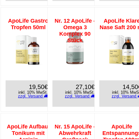
ApoLife Gastro
Nr. 12 ApoLife -
ApoLife Klar
Tropfen 50ml
Omega 3
Nase Saft 200 
Komplex 90
Stück
19,50€
27,10€
14,50
inkl. 10% MwSt.
inkl. 10% MwSt.
inkl. 10% MwS
zzgl. Versand
zzgl. Versand
zzgl. Versand
ApoLife Aufbau-
Nr. 15 ApoLife -
ApoLife
Tonikum mit
Abwehrkraft
Entspannung