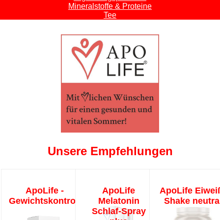
Mineralstoffe & Proteine
Tee
Unsere Empfehlungen
ApoLife -
ApoLife
ApoLife Eiwei
Gewichtskontrolle
Melatonin
Shake neutra
Schlaf-Spray