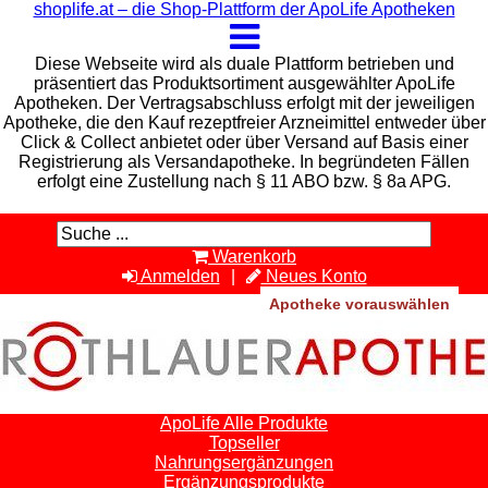
shoplife.at – die Shop-Plattform der ApoLife Apotheken
Diese Webseite wird als duale Plattform betrieben und
präsentiert das Produktsortiment ausgewählter ApoLife
Apotheken. Der Vertragsabschluss erfolgt mit der jeweiligen
Apotheke, die den Kauf rezeptfreier Arzneimittel entweder über
Click & Collect anbietet oder über Versand auf Basis einer
Registrierung als Versandapotheke. In begründeten Fällen
erfolgt eine Zustellung nach § 11 ABO bzw. § 8a APG.
Warenkorb
Anmelden
Neues Konto
Apotheke vorauswählen
ApoLife Alle Produkte
Topseller
Nahrungsergänzungen
Ergänzungsprodukte