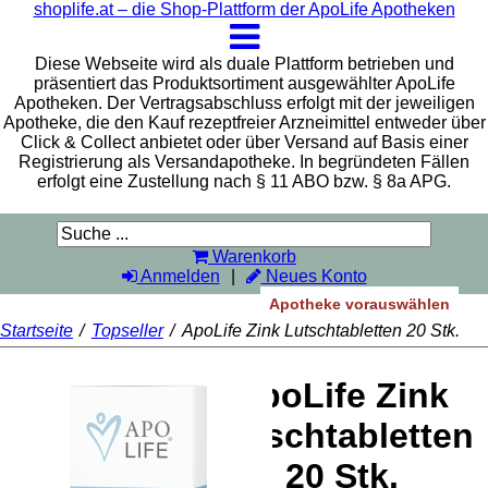
shoplife.at – die Shop-Plattform der ApoLife Apotheken
Diese Webseite wird als duale Plattform betrieben und
präsentiert das Produktsortiment ausgewählter ApoLife
Apotheken. Der Vertragsabschluss erfolgt mit der jeweiligen
Apotheke, die den Kauf rezeptfreier Arzneimittel entweder über
Click & Collect anbietet oder über Versand auf Basis einer
Registrierung als Versandapotheke. In begründeten Fällen
erfolgt eine Zustellung nach § 11 ABO bzw. § 8a APG.
Warenkorb
Anmelden
Neues Konto
Apotheke vorauswählen
Startseite
/
Topseller
/
ApoLife Zink Lutschtabletten 20 Stk.
ApoLife Zink
Lutschtabletten
20 Stk.