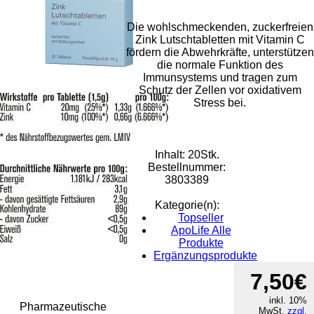
Die wohlschmeckenden, zuckerfreien
Zink Lutschtabletten mit Vitamin C
fördern die Abwehrkräfte, unterstützen
die normale Funktion des
Immunsystems und tragen zum
Schutz der Zellen vor oxidativem
Stress bei.
Inhalt: 20Stk.
Bestellnummer:
3803389
Kategorie(n):
Topseller
ApoLife Alle
Produkte
Ergänzungsprodukte
Rat & Tat-
7,50€
Apothekengruppe
inkl. 10%
Pharmazeutische
MwSt.
zzgl.