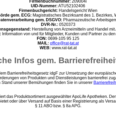
Firmenbuchnummer:
209004i
UID-Nummer:
ATU52102406
Firmenbuchgericht:
Handelsgericht Wien
örde gem. ECG:
Magistratisches Bezirksamt des 1. Bezirkes, 
e Datenverarbeitung gem. DSGVO:
Pharmazeutische Arbeitsgem
DVR-Nr.:
0520373
ensgegenstand:
Herstellung von Arzneimitteln und Handel mit 
:
Information von und für Mitglieder, Kunden und Partner zu den
FON:
0699-105 95 125
MAIL:
office@rat-tat.at
WEB:
www.rat-tat.at
che Infos gem. Barrierefreihe
em Barrierefreiheitsgesetz idgF zur Umsetzung der europäischen 
orderungen von Produkten und Dienstleistungen barrierefrei zug
n Stand unserer Bemühungen finden Sie in unserer
Barrierefrei
iert das Produktsortiment ausgewählter ApoLife Apotheken. Der 
bietet oder über Versand auf Basis einer Registrierung als Vers
§ 11 ABO bzw. § 8a APG.