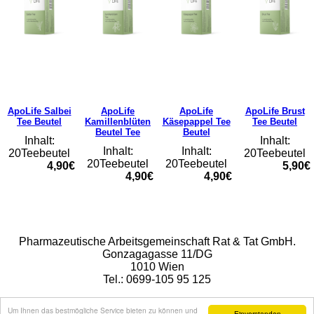
ApoLife Salbei
ApoLife
ApoLife
ApoLife Brust
Tee Beutel
Kamillenblüten
Käsepappel Tee
Tee Beutel
Beutel Tee
Beutel
Inhalt:
Inhalt:
Inhalt:
Inhalt:
20Teebeutel
20Teebeutel
20Teebeutel
20Teebeutel
4,90€
5,90€
4,90€
4,90€
Rat & Tat-Apothekengruppe
Pharmazeutische Arbeitsgemeinschaft Rat & Tat GmbH.
Gonzagagasse 11/DG
1010 Wien
Tel.: 0699-105 95 125
Kontakt
Um Ihnen das bestmögliche Service bieten zu können und
Einverstanden