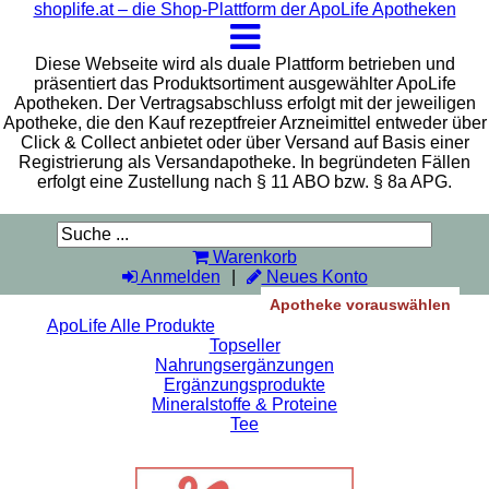
shoplife.at – die Shop-Plattform der ApoLife Apotheken
Diese Webseite wird als duale Plattform betrieben und
präsentiert das Produktsortiment ausgewählter ApoLife
Apotheken. Der Vertragsabschluss erfolgt mit der jeweiligen
Apotheke, die den Kauf rezeptfreier Arzneimittel entweder über
Click & Collect anbietet oder über Versand auf Basis einer
Registrierung als Versandapotheke. In begründeten Fällen
erfolgt eine Zustellung nach § 11 ABO bzw. § 8a APG.
Warenkorb
Anmelden
Neues Konto
Apotheke vorauswählen
ApoLife Alle Produkte
Topseller
Nahrungsergänzungen
Ergänzungsprodukte
Mineralstoffe & Proteine
Tee