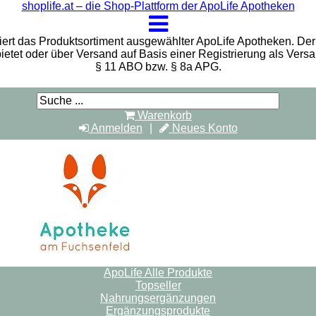
shoplife.at – die Shop-Plattform der ApoLife Apotheken
iert das Produktsortiment ausgewählter ApoLife Apotheken. Der 
bietet oder über Versand auf Basis einer Registrierung als Vers
§ 11 ABO bzw. § 8a APG.
Warenkorb
Anmelden
Neues Konto
ApoLife Alle Produkte
Topseller
Nahrungsergänzungen
Ergänzungsprodukte