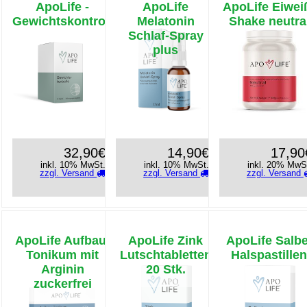
ApoLife -
ApoLife
ApoLife Eiwei
Gewichtskontrolle
Melatonin
Shake neutra
Schlaf-Spray
plus
32,90€
14,90€
17,90
inkl. 10% MwSt.
inkl. 10% MwSt.
inkl. 20% MwS
zzgl. Versand
zzgl. Versand
zzgl. Versand
ApoLife Aufbau-
ApoLife Zink
ApoLife Salbe
Tonikum mit
Lutschtabletten
Halspastille
Arginin
20 Stk.
zuckerfrei