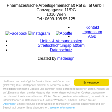
Pharmazeutische Arbeitsgemeinschaft Rat & Tat GmbH.
Gonzagagasse 11/DG
1010 Wien
Tel.: 0699-105 95 125
Kontakt
Impressum
AGB
Liefer- & Versandkosten
Streitschlichtungsplattform
Datenschutz
created by
msdesign
Um Ihnen das bestmögliche Service bieten zu können und
Einverstanden
gleichzeitig Ihre Privatsphäre maximal zu schützen, nutzen
wir lediglich technische Cookies und sammeln keine personenbezogenen Daten. Klicken Sie
auf „Einverstanden“, um der Nutzung der notwendigen technischen Cookies zuzustimmen
und diesen Hinweis auszublenden. Klicken Sie auf „Weitere Informationen“, um zusätzliche
Informationen zum Datenschutz auf unserer Website zu erhalten. Klicken Sie auf
„Ablehnen“
, um die Nutzung der notwendigen technischen Cookies abzulehnen und den
Besuch auf unserer Seite abzubrechen.
Weitere Informationen