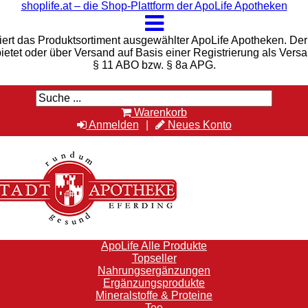
shoplife.at – die Shop-Plattform der ApoLife Apotheken
iert das Produktsortiment ausgewählter ApoLife Apotheken. Der 
bietet oder über Versand auf Basis einer Registrierung als Vers
§ 11 ABO bzw. § 8a APG.
Warenkorb
Anmelden
Neues Konto
ApoLife Alle Produkte
Topseller
Nahrungsergänzungen
Ergänzungsprodukte
Mineralstoffe & Proteine
Tee