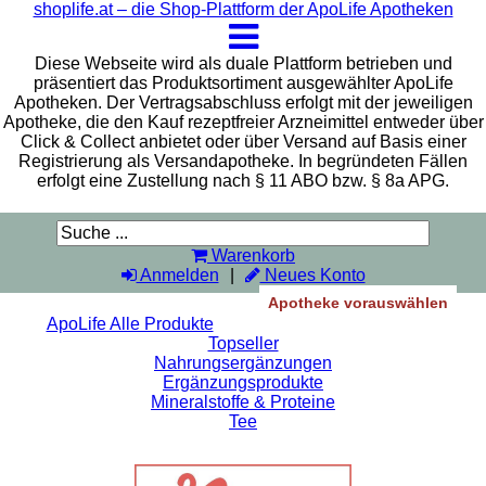
shoplife.at – die Shop-Plattform der ApoLife Apotheken
Diese Webseite wird als duale Plattform betrieben und
präsentiert das Produktsortiment ausgewählter ApoLife
Apotheken. Der Vertragsabschluss erfolgt mit der jeweiligen
Apotheke, die den Kauf rezeptfreier Arzneimittel entweder über
Click & Collect anbietet oder über Versand auf Basis einer
Registrierung als Versandapotheke. In begründeten Fällen
erfolgt eine Zustellung nach § 11 ABO bzw. § 8a APG.
Warenkorb
Anmelden
Neues Konto
Apotheke vorauswählen
ApoLife Alle Produkte
Topseller
Nahrungsergänzungen
Ergänzungsprodukte
Mineralstoffe & Proteine
Tee