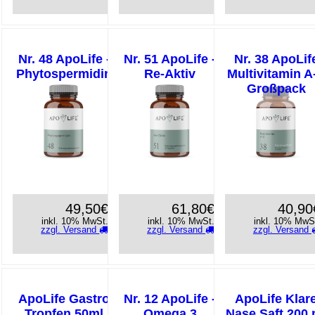
Nr. 48 ApoLife -
Nr. 51 ApoLife -
Nr. 38 ApoLif
Phytospermidin
Re-Aktiv
Multivitamin A
Großpack
49,50€
61,80€
40,90
inkl. 10% MwSt.
inkl. 10% MwSt.
inkl. 10% MwS
zzgl. Versand
zzgl. Versand
zzgl. Versand
ApoLife Gastro
Nr. 12 ApoLife -
ApoLife Klar
Tropfen 50ml
Omega 3
Nase Saft 200 