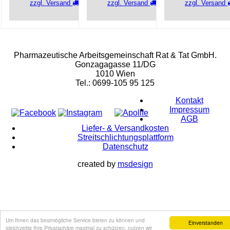
zzgl. Versand
zzgl. Versand
zzgl. Versand
Rat & Tat-Apothekengruppe
Pharmazeutische Arbeitsgemeinschaft Rat & Tat GmbH.
Gonzagagasse 11/DG
1010 Wien
Tel.: 0699-105 95 125
Kontakt
Impressum
AGB
Liefer- & Versandkosten
Streitschlichtungsplattform
Datenschutz
created by
msdesign
Um Ihnen das bestmögliche Service bieten zu können und
Einverstanden
gleichzeitig Ihre Privatsphäre maximal zu schützen, nutzen wir