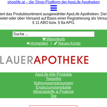
shoplife.at – die Shop-Plattform der ApoLife Apotheken
iert das Produktsortiment ausgewählter ApoLife Apotheken. Der 
bietet oder über Versand auf Basis einer Registrierung als Vers
§ 11 ABO bzw. § 8a APG.
Warenkorb
Anmelden
Neues Konto
ApoLife Alle Produkte
Topseller
Nahrungsergänzungen
Ergänzungsprodukte
Mineralstoffe & Proteine
Tee