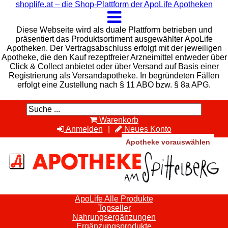
shoplife.at – die Shop-Plattform der ApoLife Apotheken
Diese Webseite wird als duale Plattform betrieben und
präsentiert das Produktsortiment ausgewählter ApoLife
Apotheken. Der Vertragsabschluss erfolgt mit der jeweiligen
Apotheke, die den Kauf rezeptfreier Arzneimittel entweder über
Click & Collect anbietet oder über Versand auf Basis einer
Registrierung als Versandapotheke. In begründeten Fällen
erfolgt eine Zustellung nach § 11 ABO bzw. § 8a APG.
Warenkorb
Anmelden
Neues Konto
Apotheke vorauswählen
ApoLife Alle Produkte
Topseller
Nahrungsergänzungen
Ergänzungsprodukte