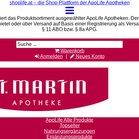
shoplife.at – die Shop-Plattform der ApoLife Apotheken
iert das Produktsortiment ausgewählter ApoLife Apotheken. Der 
bietet oder über Versand auf Basis einer Registrierung als Vers
§ 11 ABO bzw. § 8a APG.
Warenkorb
Anmelden
Neues Konto
ApoLife Alle Produkte
Topseller
Nahrungsergänzungen
Ergänzungsprodukte