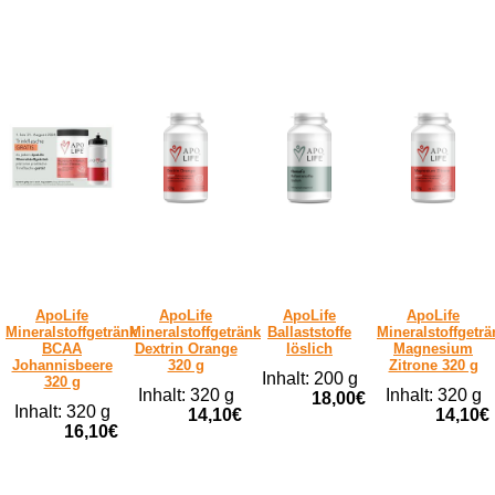
ApoLife
ApoLife
ApoLife
ApoLife
Mineralstoffgetränk
Mineralstoffgetränk
Ballaststoffe
Mineralstoffgeträ
BCAA
Dextrin Orange
löslich
Magnesium
Johannisbeere
320 g
Zitrone 320 g
Inhalt: 200 g
320 g
Inhalt: 320 g
Inhalt: 320 g
18,00€
Inhalt: 320 g
14,10€
14,10€
16,10€