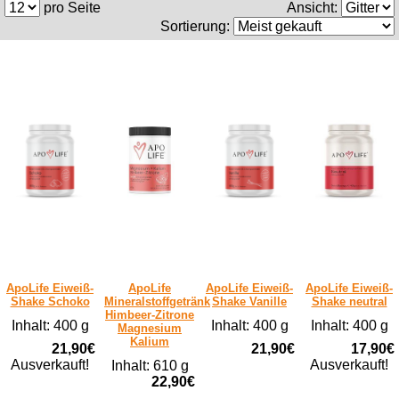
pro Seite
Ansicht:
Sortierung:
ApoLife Eiweiß-
ApoLife
ApoLife Eiweiß-
ApoLife Eiweiß-
Shake Schoko
Mineralstoffgetränk
Shake Vanille
Shake neutral
Himbeer-Zitrone
Inhalt: 400 g
Inhalt: 400 g
Inhalt: 400 g
Magnesium
Kalium
21,90€
21,90€
17,90€
Ausverkauft!
Ausverkauft!
Inhalt: 610 g
22,90€