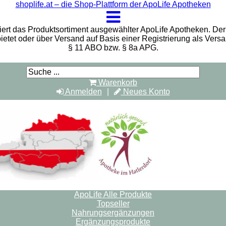
shoplife.at – die Shop-Plattform der ApoLife Apotheken
iert das Produktsortiment ausgewählter ApoLife Apotheken. Der 
bietet oder über Versand auf Basis einer Registrierung als Vers
§ 11 ABO bzw. § 8a APG.
Warenkorb
Anmelden
Neues Konto
ApoLife Alle Produkte
Topseller
Nahrungsergänzungen
Ergänzungsprodukte