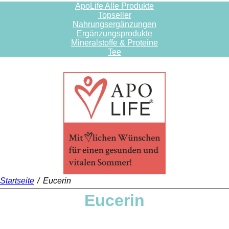
ApoLife Alle Produkte
Topseller
Nahrungsergänzungen
Ergänzungsprodukte
Mineralstoffe & Proteine
Tee
Startseite
/
Eucerin
Eucerin