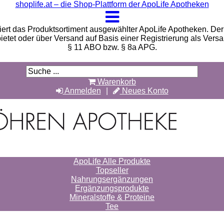
shoplife.at – die Shop-Plattform der ApoLife Apotheken
iert das Produktsortiment ausgewählter ApoLife Apotheken. Der 
bietet oder über Versand auf Basis einer Registrierung als Vers
§ 11 ABO bzw. § 8a APG.
Warenkorb
Anmelden
Neues Konto
ApoLife Alle Produkte
Topseller
Nahrungsergänzungen
Ergänzungsprodukte
Mineralstoffe & Proteine
Tee