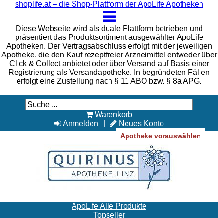
shoplife.at – die Shop-Plattform der ApoLife Apotheken
Diese Webseite wird als duale Plattform betrieben und
präsentiert das Produktsortiment ausgewählter ApoLife
Apotheken. Der Vertragsabschluss erfolgt mit der jeweiligen
Apotheke, die den Kauf rezeptfreier Arzneimittel entweder über
Click & Collect anbietet oder über Versand auf Basis einer
Registrierung als Versandapotheke. In begründeten Fällen
erfolgt eine Zustellung nach § 11 ABO bzw. § 8a APG.
Warenkorb
Anmelden
Neues Konto
Apotheke vorauswählen
ApoLife Alle Produkte
Topseller