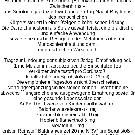
Hormon, das in der Zirbeldrüse (Epiphyse) – einem Teil des
Zwischenhirns –
aus Serotonin produziert wird und den Tag-Nacht-Rhythmus
des menschlichen
Körpers steuert in einer 9%igen alkoholischen Lösung.
Die Darreichungsform als Spray gewährleistet eine praktische
und einfache Anwendung
sowie eine rasche Resorption des Melatonins über die
Mundschleimhaut und damit
einen schnellen Wirkeintritt.
Trägt zur LInderung der subjektiven Jetlag- Empfindung bei.
1 mg Melatonin trägt dazu bei, die Einschlafzeit zu
verkürzen.Inhaltsstoff pro Sprühstoß:
Inhaltsstoffe pro Sprühstoß (= 0,129 ml)
Die empfohlene Tagesdosis nicht überschreiten.
Nahrungsergänzungsmittel stellen keinen Ersatz für eine
abwechslungsreiche und ausgewogene Ernährung sowie für
eine gesunde Lebensweise dar.
Außer Reichweite von Kindern aufbewahren.
Baldrianwurzelextrakt 4 mg
Passionsblumenextrakt 10 mg
Hopfenblütenextrakt 5 mg
Melatonin 1 mg
entspr. Reinstoff Baldrianwurzel 20 mg NRV* pro Sprühstoß -