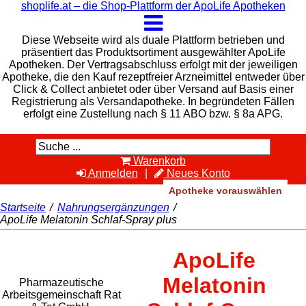
shoplife.at – die Shop-Plattform der ApoLife Apotheken
Diese Webseite wird als duale Plattform betrieben und
präsentiert das Produktsortiment ausgewählter ApoLife
Apotheken. Der Vertragsabschluss erfolgt mit der jeweiligen
Apotheke, die den Kauf rezeptfreier Arzneimittel entweder über
Click & Collect anbietet oder über Versand auf Basis einer
Registrierung als Versandapotheke. In begründeten Fällen
erfolgt eine Zustellung nach § 11 ABO bzw. § 8a APG.
Warenkorb
Anmelden
Neues Konto
Apotheke vorauswählen
Startseite
/
Nahrungsergänzungen
/
ApoLife Melatonin Schlaf-Spray plus
Rat & Tat-
ApoLife
Apothekengruppe
Melatonin
Pharmazeutische
Arbeitsgemeinschaft Rat