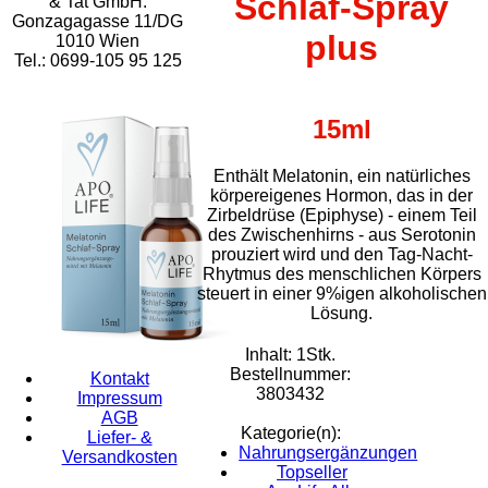
Schlaf-Spray
& Tat GmbH.
Gonzagagasse 11/DG
plus
1010 Wien
Tel.: 0699-105 95 125
15ml
Enthält Melatonin, ein natürliches
körpereigenes Hormon, das in der
Zirbeldrüse (Epiphyse) - einem Teil
des Zwischenhirns - aus Serotonin
prouziert wird und den Tag-Nacht-
Rhytmus des menschlichen Körpers
steuert in einer 9%igen alkoholischen
Lösung.
Inhalt: 1Stk.
Bestellnummer:
Kontakt
3803432
Impressum
AGB
Kategorie(n):
Liefer- &
Nahrungsergänzungen
Versandkosten
Topseller