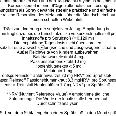
otonin produziert wird und den Tag-Nacht-Rhythmus des mens
Körpers steuert in einer 9%igen alkoholischen Lösung.
hungsform als Spray gewährleistet eine praktische und einfac
e rasche Resorption des Melatonins über die Mundschleimhaut
einen schnellen Wirkeintritt.
Trägt zur LInderung der subjektiven Jetlag- Empfindung bei.
in trägt dazu bei, die Einschlafzeit zu verkürzen.Inhaltsstoff p
Inhaltsstoffe pro Sprühstoß (= 0,129 ml)
Die empfohlene Tagesdosis nicht überschreiten.
rsatz für eine abwechslungsreiche und ausgewogene Ernähru
Außer Reichweite von Kindern aufbewahren.
Baldrianwurzelextrakt 4 mg
Passionsblumenextrakt 10 mg
Hopfenblütenextrakt 5 mg
Melatonin 1 mg
entspr. Reinstoff Baldrianwurzel 20 mg NRV* pro Sprühstoß -
tspr. Reinstoff Passionsblumenkraut 3,3 mgNRV* pro Sprühsto
entspr. Reinstoff Hopfenblüten 1,7 mgNRV* pro Sprühstoß -
*NRV (Nutrient Reference Value) = empfohlene tägliche
Zufuhrmenge. Die Werte der Inhaltsstoffe beruhen auf
Durchschnittsanalysen.
 Std. vor dem Schlafengehen einen Sprühstoß in den Mund spr