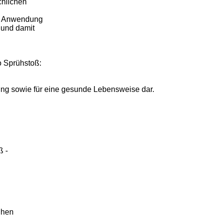
chlichen
he Anwendung
 und damit
ro Sprühstoß:
ng sowie für eine gesunde Lebensweise dar.
ß -
ühen