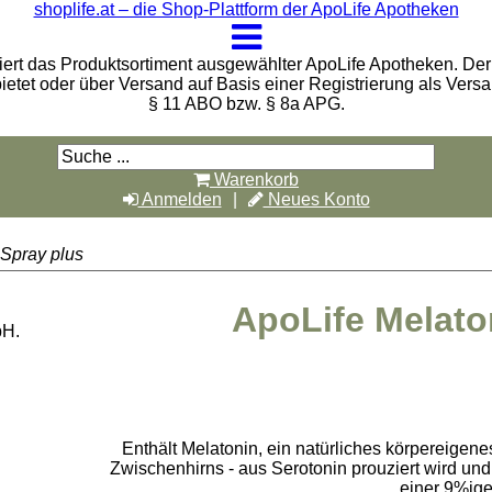
shoplife.at – die Shop-Plattform der ApoLife Apotheken
iert das Produktsortiment ausgewählter ApoLife Apotheken. Der 
bietet oder über Versand auf Basis einer Registrierung als Vers
§ 11 ABO bzw. § 8a APG.
Warenkorb
Anmelden
Neues Konto
-Spray plus
ApoLife Melato
bH.
Enthält Melatonin, ein natürliches körpereigene
Zwischenhirns - aus Serotonin prouziert wird u
einer 9%ige