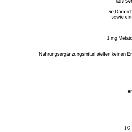
aus Ser
Die Darreic
sowie ein
1 mg Melaton
Nahrungsergänzungsmittel stellen keinen E
en
1/2