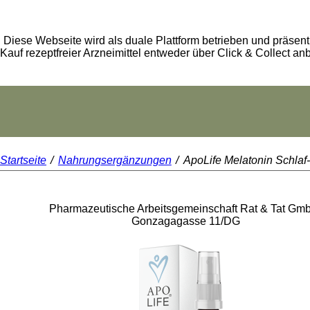
Diese Webseite wird als duale Plattform betrieben und präsent
Kauf rezeptfreier Arzneimittel entweder über Click & Collect an
Startseite
/
Nahrungsergänzungen
/
ApoLife Melatonin Schlaf
Rat & Tat-Apothekengruppe
Pharmazeutische Arbeitsgemeinschaft Rat & Tat Gm
Gonzagagasse 11/DG