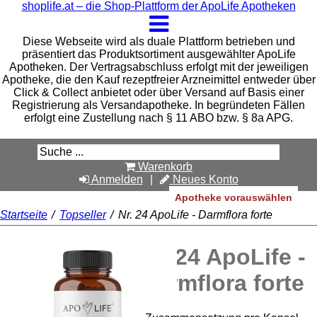
shoplife.at – die Shop-Plattform der ApoLife Apotheken
Diese Webseite wird als duale Plattform betrieben und
präsentiert das Produktsortiment ausgewählter ApoLife
Apotheken. Der Vertragsabschluss erfolgt mit der jeweiligen
Apotheke, die den Kauf rezeptfreier Arzneimittel entweder über
Click & Collect anbietet oder über Versand auf Basis einer
Registrierung als Versandapotheke. In begründeten Fällen
erfolgt eine Zustellung nach § 11 ABO bzw. § 8a APG.
Warenkorb
Anmelden
Neues Konto
Apotheke vorauswählen
Startseite
/
Topseller
/
Nr. 24 ApoLife - Darmflora forte
Nr. 24 ApoLife -
Darmflora forte