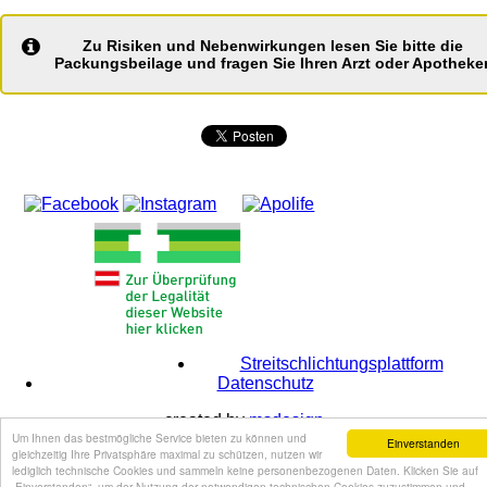
Zu Risiken und Nebenwirkungen lesen Sie bitte die
Packungsbeilage und fragen Sie Ihren Arzt oder Apotheker
Streitschlichtungsplattform
Datenschutz
created by
msdesign
Um Ihnen das bestmögliche Service bieten zu können und
Einverstanden
gleichzeitig Ihre Privatsphäre maximal zu schützen, nutzen wir
lediglich technische Cookies und sammeln keine personenbezogenen Daten. Klicken Sie auf
„Einverstanden“, um der Nutzung der notwendigen technischen Cookies zuzustimmen und