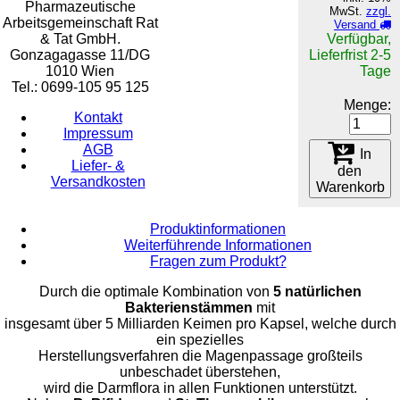
Pharmazeutische
MwSt.
zzgl.
Arbeitsgemeinschaft Rat
Versand
& Tat GmbH.
Verfügbar,
Gonzagagasse 11/DG
Lieferfrist 2-5
1010 Wien
Tage
Tel.: 0699-105 95 125
Menge:
Kontakt
Impressum
AGB
In
Liefer- &
den
Versandkosten
Warenkorb
Produktinformationen
Weiterführende Informationen
Fragen zum Produkt?
Durch die optimale Kombination von
5 natürlichen
Bakterienstämmen
mit
insgesamt über 5 Milliarden Keimen pro Kapsel, welche durch
ein spezielles
Herstellungsverfahren die Magenpassage großteils
unbeschadet überstehen,
wird die Darmflora in allen Funktionen unterstützt.