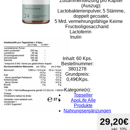
Zusammensetzung pro Kapsel
(Auszug):
Lactobakterienpulver, 5 Stämme,
doppelt gecoatet,
5 Mrd. vermehrungsfähige Keime
Fructooligosaccharid
Lactoferrin
Inulin
Inhalt: 60 Kps.
Bestellnummer:
3801278
Grundpreis:
0,49€/Kps.
Kategorie(n):
Topseller
ApoLife Alle
Produkte
Nahrungsergänzungen
Rat & Tat-
29,20€
Apothekengruppe
inkl. 10%