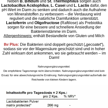
Neben
B. Bifidum
und
St. Thermophilus
sorgen auch
Lactobacillus Acidophilus
,
L. Casei
und
L. Lactis
dafür, den
pH-Wert im Darm zu senken und dadurch auch die Aufnahme
von Mineralstoffen zu verbessern – die Verdauung wird
reguliert und die natürliche Darmfunktion unterstützt.
Lactoferrin
und
Oligofructose
(Raftilose) als Prebiotika
sorgen für eine bessere und schnellere Ansiedlung der
Bakterienstämme im Darm.
Allergenhinweis:
enthält Bestandteile von Gluten und Milch
Ihr Plus:
Die Bakterien sind doppelt geschützt („gecoatet“),
sodass sie vor der Magensäure geschützt sind und in hoher
Zahl wirksam dort ankommen, wo sie gebraucht werden – im
Darm!
Nahrungsergänzungsmittel.
Die empfohlene Tagesmenge nicht überschreiten. Nahrungsergänzungsmittel sind kein
Ersatz für eine abwechslungsreiche Ernährung. Nahrungsergänzungsmittel außerhalb der
Reichweite von kleinen Kindern lagern.