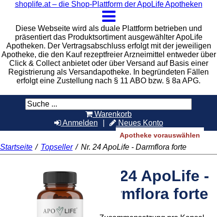
shoplife.at – die Shop-Plattform der ApoLife Apotheken
Diese Webseite wird als duale Plattform betrieben und
präsentiert das Produktsortiment ausgewählter ApoLife
Apotheken. Der Vertragsabschluss erfolgt mit der jeweiligen
Apotheke, die den Kauf rezeptfreier Arzneimittel entweder über
Click & Collect anbietet oder über Versand auf Basis einer
Registrierung als Versandapotheke. In begründeten Fällen
erfolgt eine Zustellung nach § 11 ABO bzw. § 8a APG.
Warenkorb
Anmelden
Neues Konto
Apotheke vorauswählen
Startseite
/
Topseller
/
Nr. 24 ApoLife - Darmflora forte
Nr. 24 ApoLife -
Darmflora forte