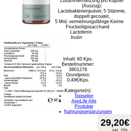
Zusammensetzung pro Kapsel
(Auszug):
Lactobakterienpulver, 5 Stämme,
doppelt gecoatet,
5 Mrd. vermehrungsfähige Keime
Fructooligosaccharid
Lactoferrin
Inulin
Inhalt: 60 Kps.
Bestellnummer:
3801278
Grundpreis:
0,49€/Kps.
Kategorie(n):
Topseller
ApoLife Alle
Produkte
Nahrungsergänzungen
Rat & Tat-
29,20€
Apothekengruppe
inkl. 10%