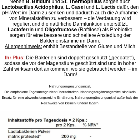
Neben
B. Bifidum
und
St. Thermophilus
sorgen auch
Lactobacillus Acidophilus
,
L. Casei
und
L. Lactis
dafür, den
pH-Wert im Darm zu senken und dadurch auch die Aufnahme
von Mineralstoffen zu verbessern – die Verdauung wird
reguliert und die natürliche Darmfunktion unterstützt.
Lactoferrin
und
Oligofructose
(Raftilose) als Prebiotika
sorgen für eine bessere und schnellere Ansiedlung der
Bakterienstämme im Darm.
Allergenhinweis:
enthält Bestandteile von Gluten und Milch
Ihr Plus:
Die Bakterien sind doppelt geschützt („gecoatet“),
sodass sie vor der Magensäure geschützt sind und in hoher
Zahl wirksam dort ankommen, wo sie gebraucht werden – im
Darm!
Nahrungsergänzungsmittel.
Die empfohlene Tagesmenge nicht überschreiten. Nahrungsergänzungsmittel sind kein
Ersatz für eine abwechslungsreiche Ernährung. Nahrungsergänzungsmittel außerhalb der
Reichweite von kleinen Kindern lagern.