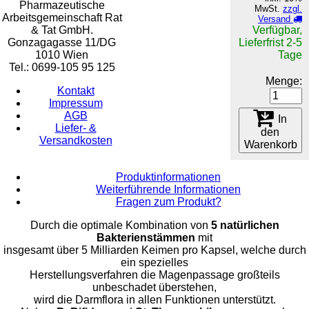
Pharmazeutische
MwSt.
zzgl.
Arbeitsgemeinschaft Rat
Versand
& Tat GmbH.
Verfügbar,
Gonzagagasse 11/DG
Lieferfrist 2-5
1010 Wien
Tage
Tel.: 0699-105 95 125
Menge:
Kontakt
Impressum
AGB
In
Liefer- &
den
Versandkosten
Warenkorb
Produktinformationen
Weiterführende Informationen
Fragen zum Produkt?
Durch die optimale Kombination von
5 natürlichen
Bakterienstämmen
mit
insgesamt über 5 Milliarden Keimen pro Kapsel, welche durch
ein spezielles
Herstellungsverfahren die Magenpassage großteils
unbeschadet überstehen,
wird die Darmflora in allen Funktionen unterstützt.