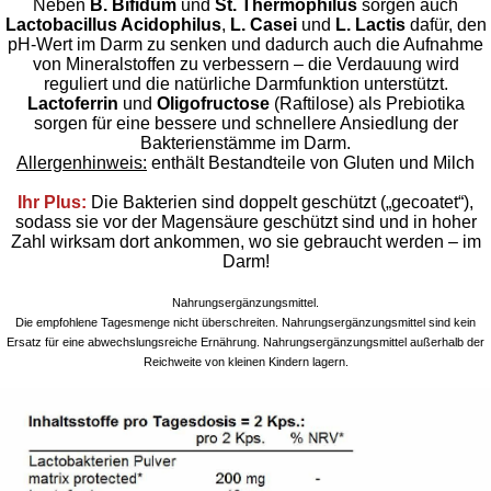
Neben
B. Bifidum
und
St. Thermophilus
sorgen auch
Lactobacillus Acidophilus
,
L. Casei
und
L. Lactis
dafür, den
pH-Wert im Darm zu senken und dadurch auch die Aufnahme
von Mineralstoffen zu verbessern – die Verdauung wird
reguliert und die natürliche Darmfunktion unterstützt.
Lactoferrin
und
Oligofructose
(Raftilose) als Prebiotika
sorgen für eine bessere und schnellere Ansiedlung der
Bakterienstämme im Darm.
Allergenhinweis:
enthält Bestandteile von Gluten und Milch
Ihr Plus:
Die Bakterien sind doppelt geschützt („gecoatet“),
sodass sie vor der Magensäure geschützt sind und in hoher
Zahl wirksam dort ankommen, wo sie gebraucht werden – im
Darm!
Nahrungsergänzungsmittel.
Die empfohlene Tagesmenge nicht überschreiten. Nahrungsergänzungsmittel sind kein
Ersatz für eine abwechslungsreiche Ernährung. Nahrungsergänzungsmittel außerhalb der
Reichweite von kleinen Kindern lagern.