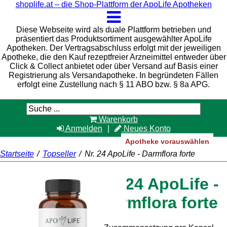
shoplife.at – die Shop-Plattform der ApoLife Apotheken
Diese Webseite wird als duale Plattform betrieben und
präsentiert das Produktsortiment ausgewählter ApoLife
Apotheken. Der Vertragsabschluss erfolgt mit der jeweiligen
Apotheke, die den Kauf rezeptfreier Arzneimittel entweder über
Click & Collect anbietet oder über Versand auf Basis einer
Registrierung als Versandapotheke. In begründeten Fällen
erfolgt eine Zustellung nach § 11 ABO bzw. § 8a APG.
Warenkorb
Anmelden
Neues Konto
Apotheke vorauswählen
Startseite
/
Topseller
/
Nr. 24 ApoLife - Darmflora forte
Nr. 24 ApoLife -
Darmflora forte