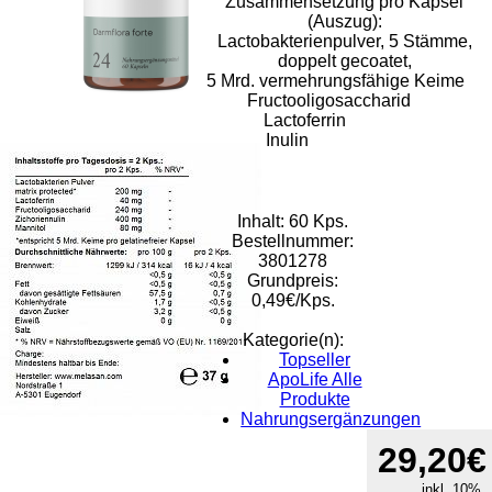
Zusammensetzung pro Kapsel
(Auszug):
Lactobakterienpulver, 5 Stämme,
doppelt gecoatet,
5 Mrd. vermehrungsfähige Keime
Fructooligosaccharid
Lactoferrin
Inulin
Inhalt: 60 Kps.
Bestellnummer:
3801278
Grundpreis:
0,49€/Kps.
Kategorie(n):
Topseller
ApoLife Alle
Produkte
Nahrungsergänzungen
Rat & Tat-
29,20€
Apothekengruppe
inkl. 10%