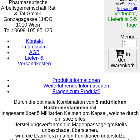
Pharmazeutische
MwSt.
zzgl.
Arbeitsgemeinschaft Rat
Versand
& Tat GmbH.
Verfügbar,
Gonzagagasse 11/DG
Lieferfrist 2-5
1010 Wien
Tage
Tel.: 0699-105 95 125
Menge:
Kontakt
Impressum
AGB
In
Liefer- &
den
Versandkosten
Warenkorb
Produktinformationen
Weiterführende Informationen
Fragen zum Produkt?
Durch die optimale Kombination von
5 natürlichen
Bakterienstämmen
mit
insgesamt über 5 Milliarden Keimen pro Kapsel, welche durch
ein spezielles
Herstellungsverfahren die Magenpassage großteils
unbeschadet überstehen,
wird die Darmflora in allen Funktionen unterstützt.