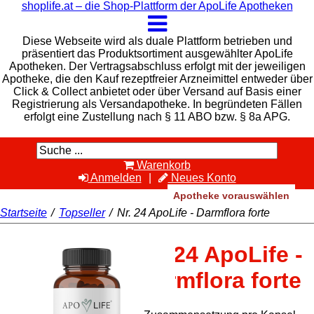
shoplife.at – die Shop-Plattform der ApoLife Apotheken
Diese Webseite wird als duale Plattform betrieben und
präsentiert das Produktsortiment ausgewählter ApoLife
Apotheken. Der Vertragsabschluss erfolgt mit der jeweiligen
Apotheke, die den Kauf rezeptfreier Arzneimittel entweder über
Click & Collect anbietet oder über Versand auf Basis einer
Registrierung als Versandapotheke. In begründeten Fällen
erfolgt eine Zustellung nach § 11 ABO bzw. § 8a APG.
Warenkorb
Anmelden
Neues Konto
Apotheke vorauswählen
Startseite
/
Topseller
/
Nr. 24 ApoLife - Darmflora forte
Nr. 24 ApoLife -
Darmflora forte