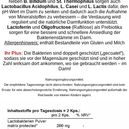
Neben
B. Bifidum
und
St. Thermophilus
sorgen auch
Lactobacillus Acidophilus
,
L. Casei
und
L. Lactis
dafür, den
pH-Wert im Darm zu senken und dadurch auch die Aufnahme
von Mineralstoffen zu verbessern – die Verdauung wird
reguliert und die natürliche Darmfunktion unterstützt.
Lactoferrin
und
Oligofructose
(Raftilose) als Prebiotika
sorgen für eine bessere und schnellere Ansiedlung der
Bakterienstämme im Darm.
Allergenhinweis:
enthält Bestandteile von Gluten und Milch
Ihr Plus:
Die Bakterien sind doppelt geschützt („gecoatet“),
sodass sie vor der Magensäure geschützt sind und in hoher
Zahl wirksam dort ankommen, wo sie gebraucht werden – im
Darm!
Nahrungsergänzungsmittel.
Die empfohlene Tagesmenge nicht überschreiten. Nahrungsergänzungsmittel sind kein
Ersatz für eine abwechslungsreiche Ernährung. Nahrungsergänzungsmittel außerhalb der
Reichweite von kleinen Kindern lagern.