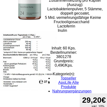
Zusammensetzung pro Kapsel
(Auszug):
Lactobakterienpulver, 5 Stämme,
doppelt gecoatet,
5 Mrd. vermehrungsfähige Keime
Fructooligosaccharid
Lactoferrin
Inulin
Inhalt: 60 Kps.
Bestellnummer:
3801278
Grundpreis:
0,49€/Kps.
Kategorie(n):
Topseller
ApoLife Alle
Produkte
Nahrungsergänzungen
Rat & Tat-
29,20€
Apothekengruppe
inkl. 10%