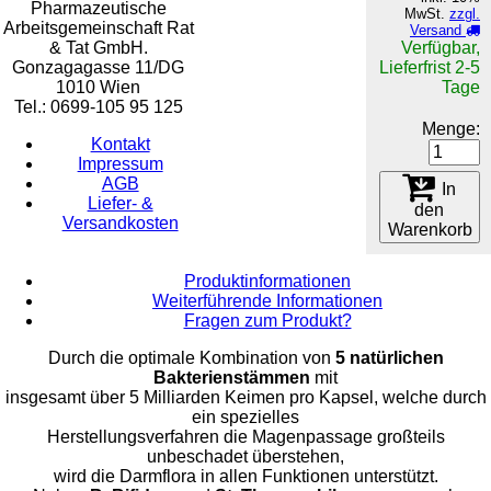
Pharmazeutische
MwSt.
zzgl.
Arbeitsgemeinschaft Rat
Versand
& Tat GmbH.
Verfügbar,
Gonzagagasse 11/DG
Lieferfrist 2-5
1010 Wien
Tage
Tel.: 0699-105 95 125
Menge:
Kontakt
Impressum
AGB
In
Liefer- &
den
Versandkosten
Warenkorb
Produktinformationen
Weiterführende Informationen
Fragen zum Produkt?
Durch die optimale Kombination von
5 natürlichen
Bakterienstämmen
mit
insgesamt über 5 Milliarden Keimen pro Kapsel, welche durch
ein spezielles
Herstellungsverfahren die Magenpassage großteils
unbeschadet überstehen,
wird die Darmflora in allen Funktionen unterstützt.