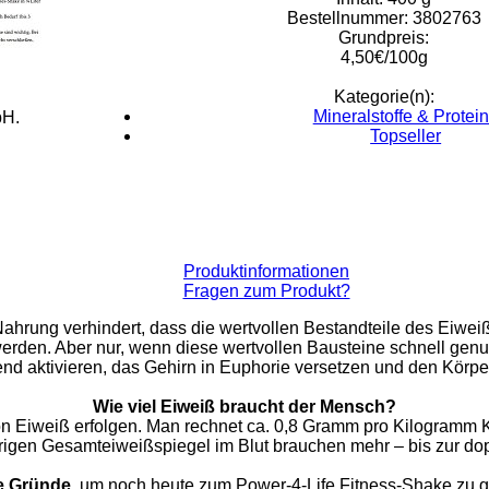
Bestellnummer: 3802763
Grundpreis:
4,50€/100g
Kategorie(n):
Mineralstoffe & Protei
bH.
Topseller
Produktinformationen
Fragen zum Produkt?
hrung verhindert, dass die wertvollen Bestandteile des Eiweiß,
erden. Aber nur, wenn diese wertvollen Bausteine schnell gen
d aktivieren, das Gehirn in Euphorie versetzen und den Körpe
Wie viel Eiweiß braucht der Mensch?
von Eiweiß erfolgen. Man rechnet ca. 0,8 Gramm pro Kilogramm 
rigen Gesamteiweißspiegel im Blut brauchen mehr – bis zur dop
e Gründe
, um noch heute zum Power-4-Life Fitness-Shake zu gr