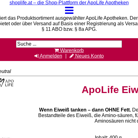
shoplife.at – die Shop-Plattform der ApoLife Apotheken
iert das Produktsortiment ausgewählter ApoLife Apotheken. Der 
bietet oder über Versand auf Basis einer Registrierung als Vers
§ 11 ABO bzw. § 8a APG.
Warenkorb
Anmelden
Neues Konto
utral
ApoLife Eiw
Wenn Eiweiß tanken – dann OHNE Fett.
De
Bestandteile des Eiweiß, die Amino-säuren, f
Aminosäuren nicht 
Inhalt: 400 g