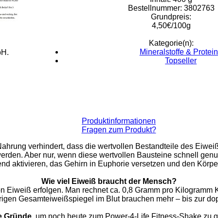
Bestellnummer: 3802763
Grundpreis:
4,50€/100g
Kategorie(n):
Mineralstoffe & Protei
bH.
Topseller
Produktinformationen
Fragen zum Produkt?
hrung verhindert, dass die wertvollen Bestandteile des Eiweiß,
erden. Aber nur, wenn diese wertvollen Bausteine schnell gen
d aktivieren, das Gehirn in Euphorie versetzen und den Körpe
Wie viel Eiweiß braucht der Mensch?
von Eiweiß erfolgen. Man rechnet ca. 0,8 Gramm pro Kilogramm 
rigen Gesamteiweißspiegel im Blut brauchen mehr – bis zur dop
e Gründe
, um noch heute zum Power-4-Life Fitness-Shake zu gr