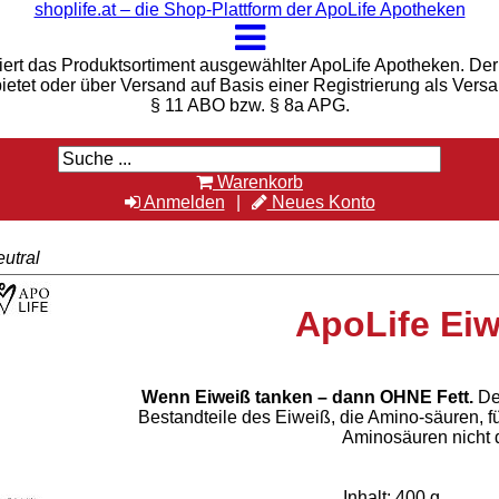
shoplife.at – die Shop-Plattform der ApoLife Apotheken
iert das Produktsortiment ausgewählter ApoLife Apotheken. Der 
bietet oder über Versand auf Basis einer Registrierung als Vers
§ 11 ABO bzw. § 8a APG.
Warenkorb
Anmelden
Neues Konto
utral
ApoLife Eiw
Wenn Eiweiß tanken – dann OHNE Fett.
De
Bestandteile des Eiweiß, die Amino-säuren, f
Aminosäuren nicht 
Inhalt: 400 g