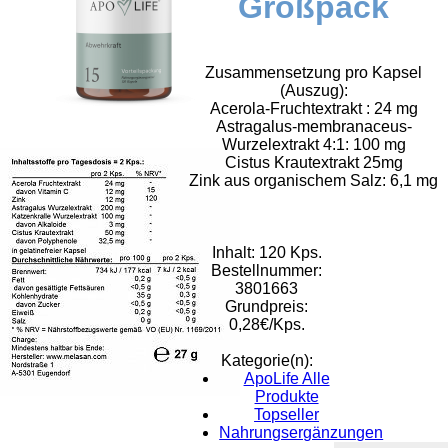
Großpack
Zusammensetzung pro Kapsel
(Auszug):
Acerola-Fruchtextrakt : 24 mg
Astragalus-membranaceus-
Wurzelextrakt 4:1: 100 mg
Cistus Krautextrakt 25mg
Zink aus organischem Salz: 6,1 mg
Inhalt: 120 Kps.
Bestellnummer:
3801663
Grundpreis:
0,28€/Kps.
Kategorie(n):
ApoLife Alle
Produkte
Rat & Tat-
Topseller
Nahrungsergänzungen
Apothekengruppe