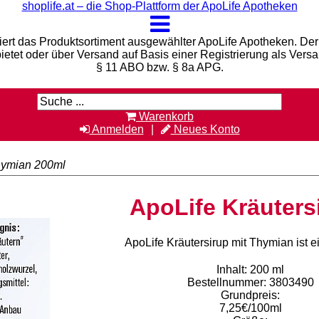
shoplife.at – die Shop-Plattform der ApoLife Apotheken
iert das Produktsortiment ausgewählter ApoLife Apotheken. Der 
bietet oder über Versand auf Basis einer Registrierung als Vers
§ 11 ABO bzw. § 8a APG.
Warenkorb
Anmelden
Neues Konto
Thymian 200ml
ApoLife Kräuters
ApoLife Kräutersirup mit Thymian ist 
Inhalt: 200 ml
Bestellnummer: 3803490
Grundpreis:
7,25€/100ml