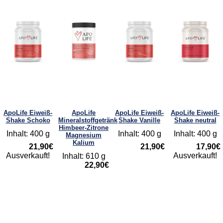
ApoLife Eiweiß-
ApoLife
ApoLife Eiweiß-
ApoLife Eiweiß-
Shake Schoko
Mineralstoffgetränk
Shake Vanille
Shake neutral
Himbeer-Zitrone
Inhalt: 400 g
Inhalt: 400 g
Inhalt: 400 g
Magnesium
Kalium
21,90€
21,90€
17,90€
Ausverkauft!
Ausverkauft!
Inhalt: 610 g
22,90€