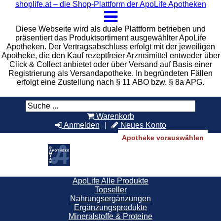
shoplife.at – die Shop-Plattform der ApoLife Apotheken
Diese Webseite wird als duale Plattform betrieben und
präsentiert das Produktsortiment ausgewählter ApoLife
Apotheken. Der Vertragsabschluss erfolgt mit der jeweiligen
Apotheke, die den Kauf rezeptfreier Arzneimittel entweder über
Click & Collect anbietet oder über Versand auf Basis einer
Registrierung als Versandapotheke. In begründeten Fällen
erfolgt eine Zustellung nach § 11 ABO bzw. § 8a APG.
Warenkorb
Anmelden
Neues Konto
Apotheke vorauswählen
ApoLife Alle Produkte
Topseller
Nahrungsergänzungen
Ergänzungsprodukte
Mineralstoffe & Proteine