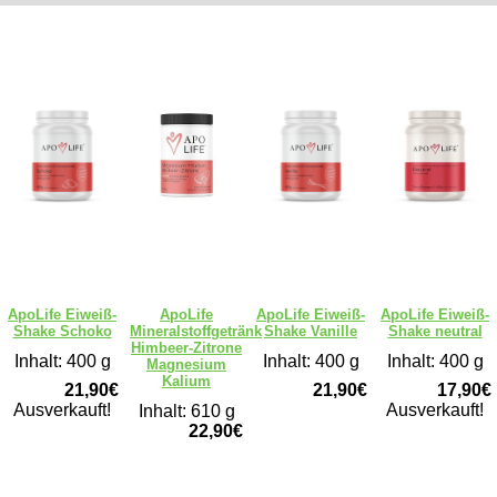
ApoLife Eiweiß-
ApoLife
ApoLife Eiweiß-
ApoLife Eiweiß-
Shake Schoko
Mineralstoffgetränk
Shake Vanille
Shake neutral
Himbeer-Zitrone
Inhalt: 400 g
Inhalt: 400 g
Inhalt: 400 g
Magnesium
Kalium
21,90€
21,90€
17,90€
Ausverkauft!
Ausverkauft!
Inhalt: 610 g
22,90€