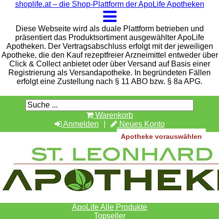
shoplife.at – die Shop-Plattform der ApoLife Apotheken
Diese Webseite wird als duale Plattform betrieben und
präsentiert das Produktsortiment ausgewählter ApoLife
Apotheken. Der Vertragsabschluss erfolgt mit der jeweiligen
Apotheke, die den Kauf rezeptfreier Arzneimittel entweder über
Click & Collect anbietet oder über Versand auf Basis einer
Registrierung als Versandapotheke. In begründeten Fällen
erfolgt eine Zustellung nach § 11 ABO bzw. § 8a APG.
Warenkorb
Anmelden
Neues Konto
Apotheke vorauswählen
ApoLife Alle Produkte
Topseller