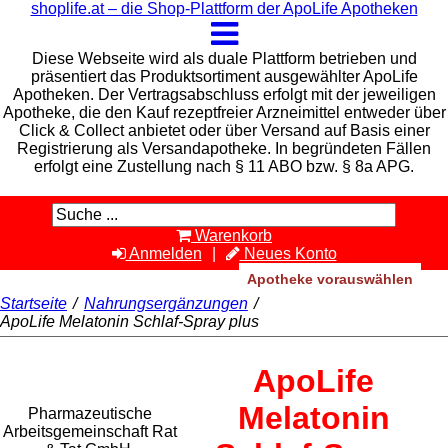
shoplife.at – die Shop-Plattform der ApoLife Apotheken
Diese Webseite wird als duale Plattform betrieben und
präsentiert das Produktsortiment ausgewählter ApoLife
Apotheken. Der Vertragsabschluss erfolgt mit der jeweiligen
Apotheke, die den Kauf rezeptfreier Arzneimittel entweder über
Click & Collect anbietet oder über Versand auf Basis einer
Registrierung als Versandapotheke. In begründeten Fällen
erfolgt eine Zustellung nach § 11 ABO bzw. § 8a APG.
Warenkorb
Anmelden
Neues Konto
Apotheke vorauswählen
Startseite
/
Nahrungsergänzungen
/
ApoLife Melatonin Schlaf-Spray plus
Rat & Tat-
ApoLife
Apothekengruppe
Melatonin
Pharmazeutische
Arbeitsgemeinschaft Rat