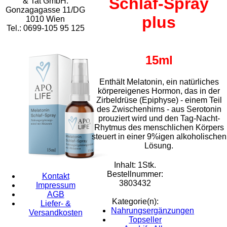
Schlaf-Spray
& Tat GmbH.
Gonzagagasse 11/DG
plus
1010 Wien
Tel.: 0699-105 95 125
15ml
Enthält Melatonin, ein natürliches
körpereigenes Hormon, das in der
Zirbeldrüse (Epiphyse) - einem Teil
des Zwischenhirns - aus Serotonin
prouziert wird und den Tag-Nacht-
Rhytmus des menschlichen Körpers
steuert in einer 9%igen alkoholischen
Lösung.
Inhalt: 1Stk.
Bestellnummer:
Kontakt
3803432
Impressum
AGB
Kategorie(n):
Liefer- &
Nahrungsergänzungen
Versandkosten
Topseller