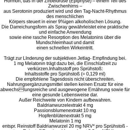
Hormon, das in der Zirbeldrüse (Epiphyse) – einem Teil des
Zwischenhirns –
aus Serotonin produziert wird und den Tag-Nacht-Rhythmus
des menschlichen
Körpers steuert in einer 9%igen alkoholischen Lösung.
Die Darreichungsform als Spray gewährleistet eine praktische
und einfache Anwendung
sowie eine rasche Resorption des Melatonins über die
Mundschleimhaut und damit
einen schnellen Wirkeintritt.
Trägt zur LInderung der subjektiven Jetlag- Empfindung bei.
1 mg Melatonin trägt dazu bei, die Einschlafzeit zu
verkürzen.Inhaltsstoff pro Sprühstoß:
Inhaltsstoffe pro Sprühstoß (= 0,129 ml)
Die empfohlene Tagesdosis nicht überschreiten.
Nahrungsergänzungsmittel stellen keinen Ersatz für eine
abwechslungsreiche und ausgewogene Ernährung sowie für
eine gesunde Lebensweise dar.
Außer Reichweite von Kindern aufbewahren.
Baldrianwurzelextrakt 4 mg
Passionsblumenextrakt 10 mg
Hopfenblütenextrakt 5 mg
Melatonin 1 mg
entspr. Reinstoff Baldrianwurzel 20 mg NRV* pro Sprühstoß -