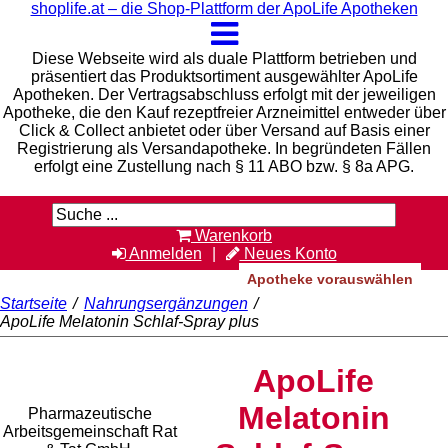
shoplife.at – die Shop-Plattform der ApoLife Apotheken
Diese Webseite wird als duale Plattform betrieben und
präsentiert das Produktsortiment ausgewählter ApoLife
Apotheken. Der Vertragsabschluss erfolgt mit der jeweiligen
Apotheke, die den Kauf rezeptfreier Arzneimittel entweder über
Click & Collect anbietet oder über Versand auf Basis einer
Registrierung als Versandapotheke. In begründeten Fällen
erfolgt eine Zustellung nach § 11 ABO bzw. § 8a APG.
Warenkorb
Anmelden
Neues Konto
Apotheke vorauswählen
Startseite
/
Nahrungsergänzungen
/
ApoLife Melatonin Schlaf-Spray plus
Rat & Tat-
ApoLife
Apothekengruppe
Melatonin
Pharmazeutische
Arbeitsgemeinschaft Rat