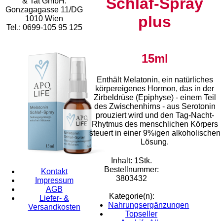
Schlaf-Spray
& Tat GmbH.
Gonzagagasse 11/DG
plus
1010 Wien
Tel.: 0699-105 95 125
15ml
Enthält Melatonin, ein natürliches
körpereigenes Hormon, das in der
Zirbeldrüse (Epiphyse) - einem Teil
des Zwischenhirns - aus Serotonin
prouziert wird und den Tag-Nacht-
Rhytmus des menschlichen Körpers
steuert in einer 9%igen alkoholischen
Lösung.
Inhalt: 1Stk.
Bestellnummer:
Kontakt
3803432
Impressum
AGB
Kategorie(n):
Liefer- &
Nahrungsergänzungen
Versandkosten
Topseller