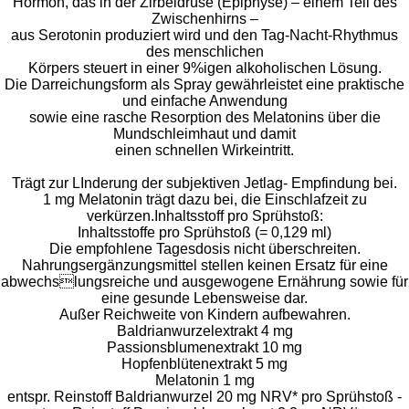
Hormon, das in der Zirbeldrüse (Epiphyse) – einem Teil des
Zwischenhirns –
aus Serotonin produziert wird und den Tag-Nacht-Rhythmus
des menschlichen
Körpers steuert in einer 9%igen alkoholischen Lösung.
Die Darreichungsform als Spray gewährleistet eine praktische
und einfache Anwendung
sowie eine rasche Resorption des Melatonins über die
Mundschleimhaut und damit
einen schnellen Wirkeintritt.
Trägt zur LInderung der subjektiven Jetlag- Empfindung bei.
1 mg Melatonin trägt dazu bei, die Einschlafzeit zu
verkürzen.Inhaltsstoff pro Sprühstoß:
Inhaltsstoffe pro Sprühstoß (= 0,129 ml)
Die empfohlene Tagesdosis nicht überschreiten.
Nahrungsergänzungsmittel stellen keinen Ersatz für eine
abwechslungsreiche und ausgewogene Ernährung sowie für
eine gesunde Lebensweise dar.
Außer Reichweite von Kindern aufbewahren.
Baldrianwurzelextrakt 4 mg
Passionsblumenextrakt 10 mg
Hopfenblütenextrakt 5 mg
Melatonin 1 mg
entspr. Reinstoff Baldrianwurzel 20 mg NRV* pro Sprühstoß -