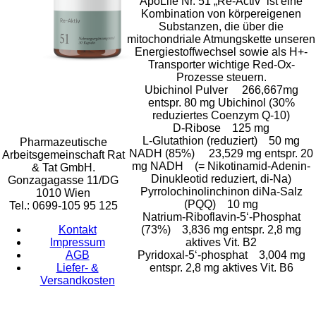
ApoLife Nr. 51 „Re-Activ“ ist eine
Kombination von körpereigenen
Substanzen, die über die
mitochondriale Atmungskette unseren
Energiestoffwechsel sowie als H+-
Transporter wichtige Red-Ox-
Prozesse steuern.
Ubichinol Pulver 266,667mg
Rat & Tat-
entspr. 80 mg Ubichinol (30%
Apothekengruppe
reduziertes Coenzym Q-10)
D-Ribose 125 mg
L-Glutathion (reduziert) 50 mg
Pharmazeutische
NADH (85%) 23,529 mg entspr. 20
Arbeitsgemeinschaft Rat
mg NADH (= Nikotinamid-Adenin-
& Tat GmbH.
Dinukleotid reduziert, di-Na)
Gonzagagasse 11/DG
Pyrrolochinolinchinon diNa-Salz
1010 Wien
(PQQ) 10 mg
Tel.: 0699-105 95 125
Natrium-Riboflavin-5‘-Phosphat
Kontakt
(73%) 3,836 mg entspr. 2,8 mg
Impressum
aktives Vit. B2
AGB
Pyridoxal-5‘-phosphat 3,004 mg
Liefer- &
entspr. 2,8 mg aktives Vit. B6
Versandkosten