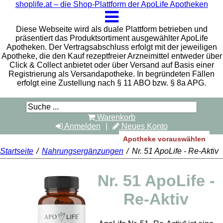
shoplife.at – die Shop-Plattform der ApoLife Apotheken
Diese Webseite wird als duale Plattform betrieben und
präsentiert das Produktsortiment ausgewählter ApoLife
Apotheken. Der Vertragsabschluss erfolgt mit der jeweiligen
Apotheke, die den Kauf rezeptfreier Arzneimittel entweder über
Click & Collect anbietet oder über Versand auf Basis einer
Registrierung als Versandapotheke. In begründeten Fällen
erfolgt eine Zustellung nach § 11 ABO bzw. § 8a APG.
Warenkorb
Anmelden
Neues Konto
Apotheke vorauswählen
Startseite
/
Nahrungsergänzungen
/
Nr. 51 ApoLife - Re-Aktiv
Nr. 51 ApoLife -
Re-Aktiv