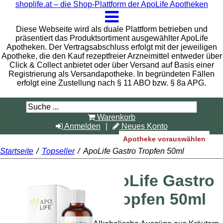
shoplife.at – die Shop-Plattform der ApoLife Apotheken
Diese Webseite wird als duale Plattform betrieben und
präsentiert das Produktsortiment ausgewählter ApoLife
Apotheken. Der Vertragsabschluss erfolgt mit der jeweiligen
Apotheke, die den Kauf rezeptfreier Arzneimittel entweder über
Click & Collect anbietet oder über Versand auf Basis einer
Registrierung als Versandapotheke. In begründeten Fällen
erfolgt eine Zustellung nach § 11 ABO bzw. § 8a APG.
Warenkorb
Anmelden
Neues Konto
Apotheke vorauswählen
Startseite
/
Topseller
/
ApoLife Gastro Tropfen 50ml
ApoLife Gastro
Tropfen 50ml