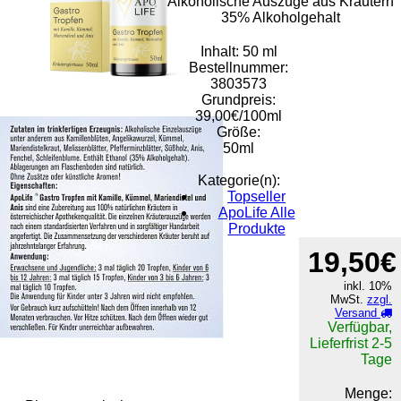
Alkoholische Auszüge aus Kräutern
35% Alkoholgehalt
Inhalt: 50 ml
Bestellnummer:
3803573
Grundpreis:
39,00€/100ml
Größe:
50ml
Kategorie(n):
Topseller
ApoLife Alle
Produkte
19,50€
inkl. 10%
MwSt.
zzgl.
Versand
Verfügbar,
Lieferfrist 2-5
Rat & Tat-
Tage
Apothekengruppe
Menge: