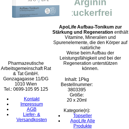
Arginin
zuckerfrei
ApoLife Aufbau-Tonikum zur
Stärkung und Regeneration
enthält
Vitamine, Mineralien und
Spurenelemente, die den Körper auf
Rat & Tat-
natürliche
Apothekengruppe
Weise beim Aufbau der
Leistungsfähigkeit und bei der
Pharmazeutische
Regeneration unterstützen
Arbeitsgemeinschaft Rat
können.
& Tat GmbH.
Gonzagagasse 11/DG
Inhalt: 1Pkg
1010 Wien
Bestellnummer:
Tel.: 0699-105 95 125
3803395
Größe:
Kontakt
20 x 20ml
Impressum
AGB
Kategorie(n):
Liefer- &
Topseller
Versandkosten
ApoLife Alle
Produkte